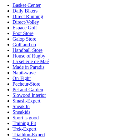
Basket-Center
Daily Bikers
Direct Running
Direct-Volley
Espace Golf
Foot-Store
Galop Store
Golf and co
Handball-Store
House of Rugby
La sellerie de Maé
Made in Paradis
Nauti-wave
On-Fight
Pecheur-Store
Pet and Garden
Slowood Interior
Smash-Expert
Sneak'In
Sneakids
Sport is good
Training-Fit
Trek-Expert
Triathlon-Expert