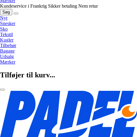
Mærker
Kundeservice i Frankrig
Sikker betaling
Nem retur
Søg
Nyt
Snesker
Sko
Tekstil
Kugler
Tilbehør
Bagage
Udsalg
Mærker
Tilføjer til kurv...