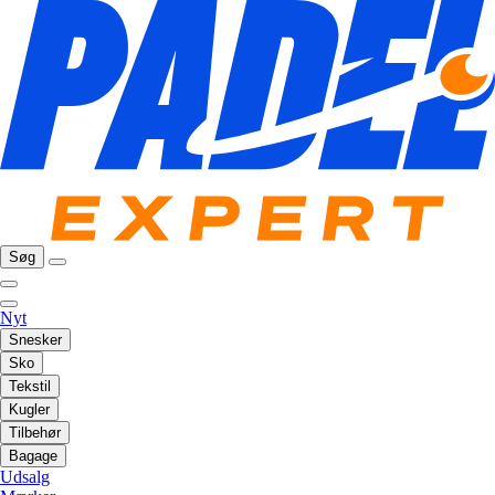
Søg
Nyt
Snesker
Sko
Tekstil
Kugler
Tilbehør
Bagage
Udsalg