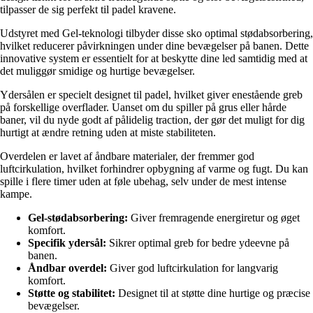
tilpasser de sig perfekt til padel kravene.
Udstyret med Gel-teknologi tilbyder disse sko optimal stødabsorbering,
hvilket reducerer påvirkningen under dine bevægelser på banen. Dette
innovative system er essentielt for at beskytte dine led samtidig med at
det muliggør smidige og hurtige bevægelser.
Ydersålen er specielt designet til padel, hvilket giver enestående greb
på forskellige overflader. Uanset om du spiller på grus eller hårde
baner, vil du nyde godt af pålidelig traction, der gør det muligt for dig
hurtigt at ændre retning uden at miste stabiliteten.
Overdelen er lavet af åndbare materialer, der fremmer god
luftcirkulation, hvilket forhindrer opbygning af varme og fugt. Du kan
spille i flere timer uden at føle ubehag, selv under de mest intense
kampe.
Gel-stødabsorbering:
Giver fremragende energiretur og øget
komfort.
Specifik ydersål:
Sikrer optimal greb for bedre ydeevne på
banen.
Åndbar overdel:
Giver god luftcirkulation for langvarig
komfort.
Støtte og stabilitet:
Designet til at støtte dine hurtige og præcise
bevægelser.