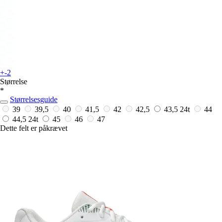
+-2
Størrelse
*
Størrelsesguide
39
39,5
40
41,5
42
42,5
43,5
24t
44
44,5
24t
45
46
47
Dette felt er påkrævet