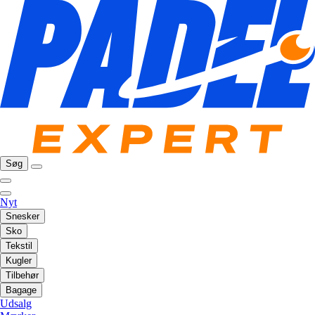
Søg
Nyt
Snesker
Sko
Tekstil
Kugler
Tilbehør
Bagage
Udsalg