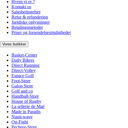
Hvem vi er ?
Kontakt os
Salgsbetingelser
Retur & refundering
Juridiske oplysninger
Betalingsmetoder
Priser og forsendelsesmuligheder
Vores butikker
Basket-Center
Daily Bikers
Direct Running
Direct-Volley
Espace Golf
Foot-Store
Galop Store
Golf and co
Handball-Store
House of Rugby
La sellerie de Maé
Made in Paradis
Nauti-wave
On-Fight
Pecheur-Store