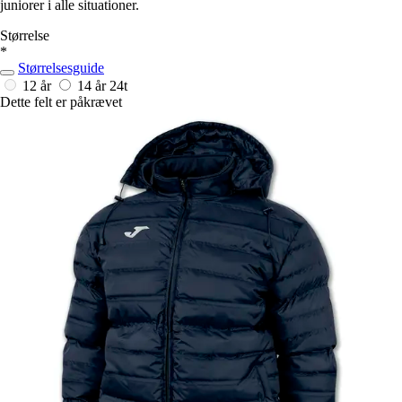
juniorer i alle situationer.
Størrelse
*
Størrelsesguide
12 år
14 år
24t
Dette felt er påkrævet