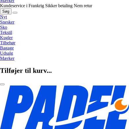
Mærker
Kundeservice i Frankrig
Sikker betaling
Nem retur
Søg
Nyt
Snesker
Sko
Tekstil
Kugler
Tilbehør
Bagage
Udsalg
Mærker
Tilføjer til kurv...