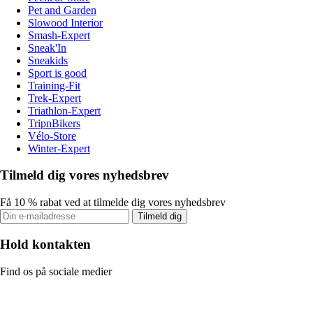
Pet and Garden
Slowood Interior
Smash-Expert
Sneak'In
Sneakids
Sport is good
Training-Fit
Trek-Expert
Triathlon-Expert
TripnBikers
Vélo-Store
Winter-Expert
Tilmeld dig vores nyhedsbrev
Få 10 % rabat ved at tilmelde dig vores nyhedsbrev
Tilmeld dig
Hold kontakten
Find os på sociale medier