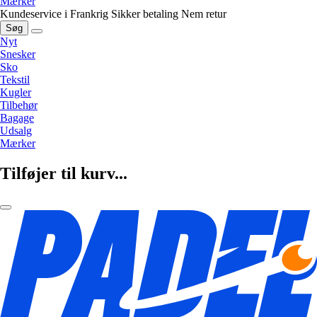
Mærker
Kundeservice i Frankrig
Sikker betaling
Nem retur
Søg
Nyt
Snesker
Sko
Tekstil
Kugler
Tilbehør
Bagage
Udsalg
Mærker
Tilføjer til kurv...