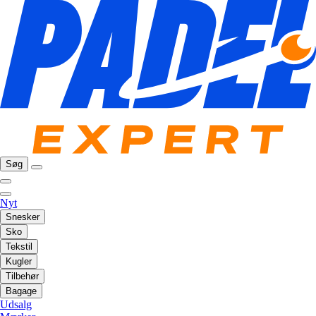
Søg
Nyt
Snesker
Sko
Tekstil
Kugler
Tilbehør
Bagage
Udsalg