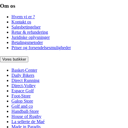
Om os
Hvem vi er ?
Kontakt os
Salgsbetingelser
Retur & refundering
Juridiske oplysninger
Betalingsmetoder
Priser og forsendelsesmuligheder
Vores butikker
Basket-Center
Daily Bikers
Direct Running
Direct-Volley
Espace Golf
Foot-Store
Galop Store
Golf and co
Handball-Store
House of Rugby
La sellerie de Maé
Made in Paradis