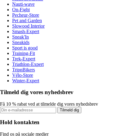
Nauti-wave
On-Fight
Pecheur-Store
Pet and Garden
Slowood Interior
Smash-Expert
Sneak'In
Sneakids
Sport is good
Training-Fit
Trek-Expert
Triathlon-Expert
TripnBikers
Vélo-Store
Winter-Expert
Tilmeld dig vores nyhedsbrev
Få 10 % rabat ved at tilmelde dig vores nyhedsbrev
Tilmeld dig
Hold kontakten
Find os på sociale medier