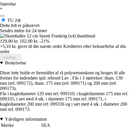
Størrelse
*
TU
24t
Dette felt er påkrævet
Sendes inden for 24 timer
129,00 kr.
102,00 kr.
-21%
+5,10 kr.
gives til din naeste ordre
Krediteres efter bekraeftelse af din
ordre
Loading...
Beskrivelse
Disse lette bolde er fremstillet af rå polyuretanskum og bruges til alle
former for indendørs spil. rebond Lav . Fås i 3 størrelser: diam. 130
mm (ref. 099172), diam. 175 mm (ref. 099171) og 200 mm (ref.
099173).
Fås i kuglediameter 120 mm ref. 099310, i kuglediameter 175 mm ref.
099335, i sæt med 4 stk. i diameter 175 mm ref. 099171, i
kuglediameter 200 mm ref. 099336 og i sæt med 4 stk. i diameter 200
mm ref. 099173.
Yderligere information
Mærke
SEA